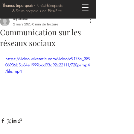
Thomas Leparquois -
Kinésithérapeute
& Soins corporels de Bien-Etre
leparkine
2 mars 2025
0 min de lecture
Communication sur les
réseaux sociaux
https://video.wixstatic.com/video/c9175e_389
06936b5b64e1999bcd93d92c22111/720p/mp4
/file.mp4