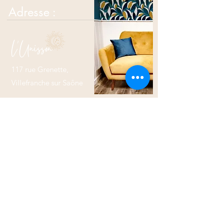
Adresse :
L'Unisson
117 rue Grenette,
Villefranche sur Saône