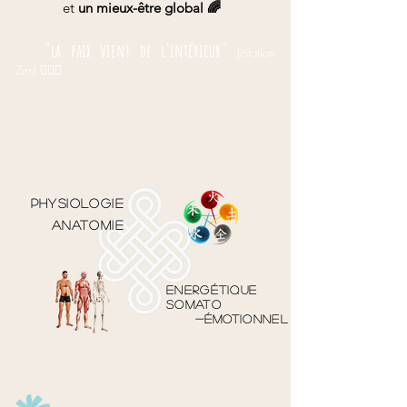
et
un mieux-être global 🌈
"la paix vient de l'intérieur"
(citation
Zen)
🧘🏻‍♂️
Physiologie
Anatomie
Energétique
Somato
-émotionnel