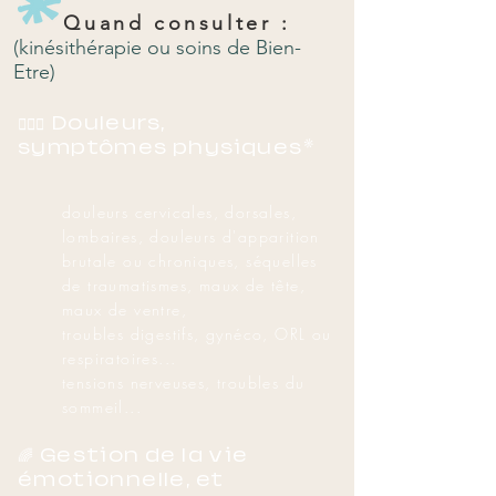
Quand consulter :
(kinésithérapie ou soins de Bien-
Etre)
​🤸🏻‍♂️
Douleurs,
symptômes physiques*
douleurs cervicales, dorsales,
lombaires, douleurs d'apparition
brutale ou chroniques,
séquelles
de traumatismes, maux de tête,
maux de ventre,
troubles digestifs, gynéco, ORL ou
respiratoires...
tensions nerveuses,
troubles du
sommeil...
🌈 Gestion de la vie
émotionnelle, et