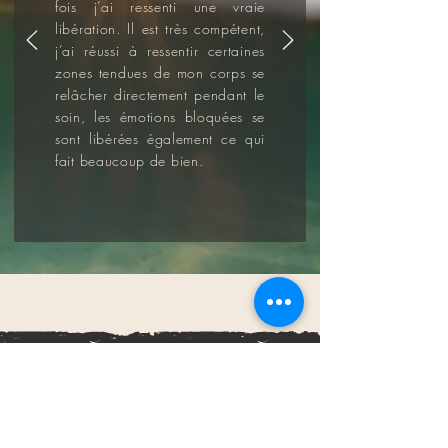
fois j’ai ressenti une vraie
libération. Il est très compétent,
j’ai réussi à ressentir certaines
zones tendues de mon corps se
relâcher directement pendant le
soin, les émotions bloquées se
sont libérées également ce qui
fait beaucoup de bien.
Prendre Rendez-vous, contact :