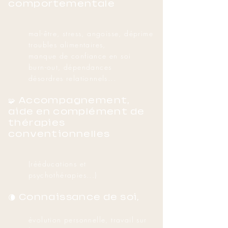
comportementale
mal-être, stress, angoisse, déprime
troubles alimentaires,
manque de confiance en soi
burn-out, dépendances
désordres relationnels...
🧩 Accompagnement,
aide en complément de
thérapies
conventionnelles
(rééducations et
psychothérapies...)
🌘 Connaissance de soi,
évolution personnelle, travail sur