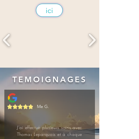
ici
TEMOIGNAGES
Me G.
J’ai effectué plusieurs soins avec
Thomas Leparquois et à chaque