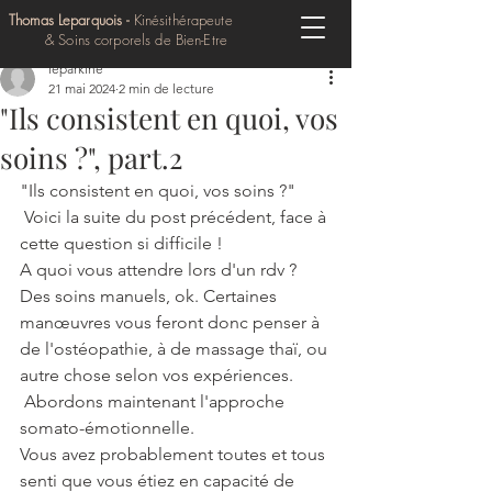
Thomas Leparquois -
Kinésithérapeute
& Soins corporels de Bien-Etre
leparkine
21 mai 2024
2 min de lecture
"Ils consistent en quoi, vos
soins ?", part.2
"Ils consistent en quoi, vos soins ?"
 Voici la suite du post précédent, face à 
cette question si difficile !
A quoi vous attendre lors d'un rdv ?
Des soins manuels, ok. Certaines 
manœuvres vous feront donc penser à 
de l'ostéopathie, à de massage thaï, ou 
autre chose selon vos expériences.
 Abordons maintenant l'approche 
somato-émotionnelle.
Vous avez probablement toutes et tous 
senti que vous étiez en capacité de 