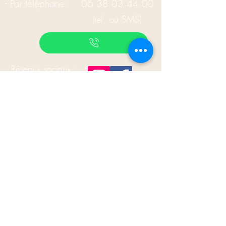
- Par téléphone :
06 38 03 44 00
(tel. ou SMS)
- Réseaux sociaux :
Tarifs et fonctionnement :
Cliquez ici
établissement d'une facture pour votre
mutuelle,
sur demande
pas de paieme
nt par CB