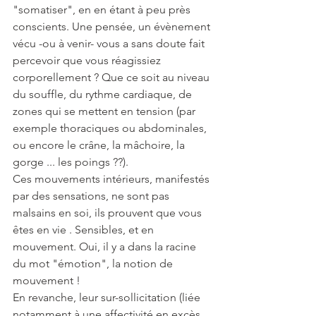
"somatiser", en en étant à peu près 
conscients. Une pensée, un évènement 
vécu -ou à venir- vous a sans doute fait 
percevoir que vous réagissiez 
corporellement ? Que ce soit au niveau 
du souffle, du rythme cardiaque, de 
zones qui se mettent en tension (par 
exemple thoraciques ou abdominales, 
ou encore le crâne, la mâchoire, la 
gorge ... les poings ??).
Ces mouvements intérieurs, manifestés 
par des sensations, ne sont pas 
malsains en soi, ils prouvent que vous 
êtes en vie . Sensibles, et en 
mouvement. Oui, il y a dans la racine 
du mot "émotion", la notion de 
mouvement !
En revanche, leur sur-sollicitation (liée 
notamment à une affectivité en excès, 