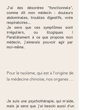
enseignements du taoïsme, et des 
J'ai des désordres "fonctionnels",
manœuvres en ostéopathie 
comme dit mon médecin : douleurs
biodynamique peuvent réguler ces 
abdominales, troubles digestifs, voire
respiratoires...
mouvements, cibler ce qui est 
Je sens que ces symptômes sont
contenu, empêché, figé, ou trop 
irréguliers, ou illogiques !
nourri...

Parallèlement à ce que propose mon
Les soins dans ce domaine apportent 
médecin, j'aimerais pouvoir agir par
moi-même.
aussi les enseignements, et les 
ressources personnelles pour "gérer" 
la vie émotionnelle avec autant 
d'indépendance que possible !
Pour le taoïsme, qui est à l'origine de 
la médecine chinoise, nos organes 
sont habités d'une conscience propre, 
et prennent part collectivement au 
bon fonctionnement de l'organisme 
Je suis une psychothérapie, qui m'aide,
selon certaines capacités à interagir. 
mais je sens que j'ai besoin aussi d'un
"Trop" de ceci impactera cela, etc... 
