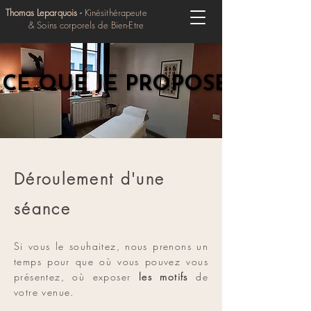
Thomas Leparquois -
Kinésithérapeute
& Soins corporels de Bien-Etre
CE QUE JE PROPOSE
CE QUE JE PROPOSE
Déroulement d'une
séance
Si vous le souhaitez, nous prenons un
temps pour que où vous pouvez vous
présentez, où exposer
les motifs
de
votre venue.