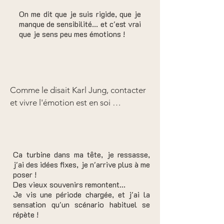
se succèdent, se révèlent dans le 
On me dit que je suis rigide, que je
déroulé d'une séance ! Il y a comme 
manque de sensibilité... et c'est vrai
une "porte d'entrée", et un 
que je sens peu mes émotions !
dénouement.

Le soin peut alors guider la personne, 
qui peut être à l'écoute du 
mouvement principal qui l'anime, ou 
Comme le disait Karl Jung, contacter 
qui demande à l'être, et intégrer des 
et vivre l'émotion est en soi 
pratiques corporelles qui seront un 
transformateur. S'en couper, par 
bon soutien pour vivre cette période.
réflexe défensif en général, anesthésie 
la personne, qui se coupe de ses 
ressentis, se glace. Elle ne peut plus 
Ca turbine dans ma tête, je ressasse,
j'ai des idées fixes, je n'arrive plus à me
s'appuyer que sur son mental pour 
poser !
comprendre, et répéter des 
Des vieux souvenirs remontent...
habitudes, teintées de croyances 
Je vis une période chargée, et j'ai la
personnelles, d'habitudes...

sensation qu'un scénario habituel se
répète !
La médecine chinoise considère 