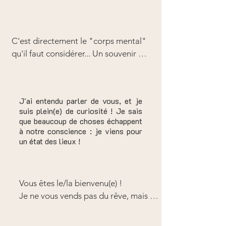
qu'alors, les organes stockent trop de 
contenus (qui devraient circuler), et 
tombent malades...
C'est directement le "corps mental" 
qu'il faut considérer... Un souvenir 
appartient au corps mental. Mais non 
clarifié, stocké tel quel, il contient 
toujours la masse émotionnelle du 
J'ai entendu parler de vous, et je
vécu, qui elle-même agit toujours sur 
suis plein(e) de curiosité ! Je sais
le corps physique, sous forme de 
que beaucoup de choses échappent
tensions !

à notre conscience : je viens pour
un état des lieux !
Il faut souvent aller corporellement à 
la rencontre de l'émotionnel "collé" 
au souvenir, comme par exemple dans 
les pratiques de type Libération  du 
Vous êtes le/la bienvenu(e) !

Stress Emotionnel. 

Je ne vous vends pas du rêve, mais 
Qui plus est, le plan mental est de nos 
m'engage à être pleinement 
jours complètement saturé, stimulé 
disponible pour vous, et vos 