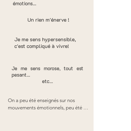
émotions...
 Appelons cela "mettre le corps en 
personnelles, de le traiter et 
conscience" :-)
d'apprendre à le gérer !
Un rien m'énerve !
Je me sens hypersensible,
c'est compliqué à vivre!
Je me sens morose, tout est
pesant...
etc...
On a peu été enseignés sur nos 
mouvements émotionnels, peu été 
guidés sur la façon d'écouter et de 
nourrir notre corps sensible !

Les soins énergétiques, les 