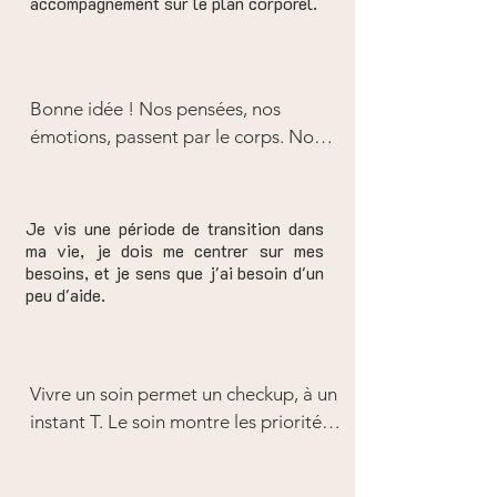
accompagnement sur le plan corporel.
Donc face à une dysfonction 
organique, il est tout à fait possible 
que le traitement énergétique doive 
Bonne idée ! Nos pensées, nos 
cibler un autre organe, une autre 
émotions, passent par le corps. Nous 
fonction, et révèle une origine 
sommes souvent trop préoccupés à 
indirecte, plus ou moins cachée, de ce 
comprendre pour pouvoir apprendre 
qui est manifeste ! 

à sentir... 

Le symptôme n'est alors "que" la 
Je vis une période de transition dans
L'analyse, l'intégration, la prise de 
partie visible, réponse archaïque du 
ma vie, je dois me centrer sur mes
besoins, et je sens que j'ai besoin d'un
conscience peuvent passer par le 
corps à un état déséquilibré.
peu d'aide.
dialogue, c'est une phase nécessaire !

Je constate souvent que les 
personnes ayant vécu une 
psychanalyse vivent ici des soins très 
Vivre un soin permet un checkup, à un 
efficaces : leur plan mental très 
instant T. Le soin montre les priorités, 
préparé est aidant !

et il y a une grande importance dans 
Ces approches sont donc hyper-
la façon dont les différents éléments 
complémentaires.