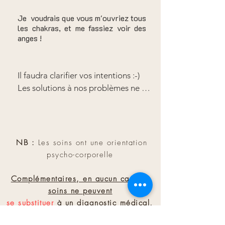
de tonnes d'informations chaque jour. 
problématiques, durant le temps du 
Comment y voir clair dans ces 
Je voudrais que vous m'ouvriez tous
soin. Sans projections, sans avis ou 
les chakras, et me fassiez voir des
conditions !?
jugement sur votre personne, à votre 
anges !
service.
Il faudra clarifier vos intentions :-)

Les solutions à nos problèmes ne 
peuvent venir que de prises de 
conscience personnelles, amenant 
des changements de comportements. 

Le soin aide dans ce sens. Il agit pour 
NB :
Les soins ont une orientation
permettre cela, et fournit des 
psycho-corporelle
ressources à la personne.

Il ne s'agit pas d'une magie de type 
Complémentaires, en aucun cas ces
"super-pouvoirs". Là encore, en tant 
soins ne peuvent
que thérapeute je ne dois pas vous 
se substituer
à un diagnostic médical
,
vendre du rêve. Il y a de la magie dans 
ni à une psychothérapie
,