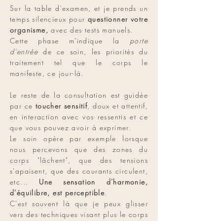
Sur la table d'examen, et je
prends un
temps silencieux pour
questionner votre
organisme,
avec des tests manuels.
Cette phase m'indique la
porte
d'entrée
de ce soin, les priorités du
traitement tel que le corps le
manifeste, ce jour-là.
Le reste de la consultation est guidée
par ce
toucher sensitif
, doux et attentif,
en interaction avec vos ressentis et ce
que vous pouvez avoir à exprimer.
Le soin opère par exemple lorsque
nous percevons que des zones du
corps "lâchent", que des tensions
s'apaisent, que des courants circulent,
etc...
Une sensation d'harmonie,
d'équilibre, est perceptible
.
C'est souvent là que je peux glisser
vers des techniques visant plus le corps