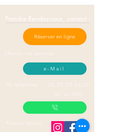
conclusions !
Prendre Rendez-vous, contact :
Réserver en ligne
- Effectuer une demande :
e-Mail
- Par téléphone :
06 38 03 44 00
(tel. ou SMS)
- Réseaux sociaux :